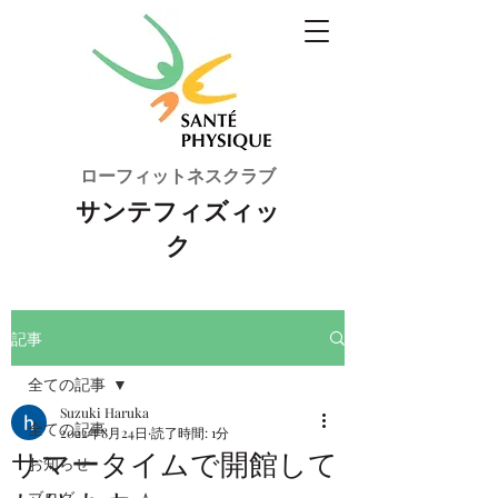
ローフィットネスクラブ
サンテフィズィッ
ク
記事
全ての記事
Suzuki Haruka
全ての記事
2022年8月24日
読了時間: 1分
サマータイムで開館して
お知らせ
ブログ