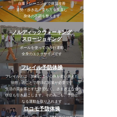
自重トレーニングで体質改善
姿勢・歩き方・立ち方を見直し
身体の不調を整えます
ノルディックウォーキング
スロージョギング
ポールを使っての歩行運動
全身のエクササイズです
フレイル予防体操
フレイルとは「加齢により心身が老い衰えた
状態」のことで早目の対策が必要です
生活の質を落とすだけでなく、さまざまな合
併症も引き起こします。その為にも、予防と
なる運動を取り入れます
ロコモ予防体操