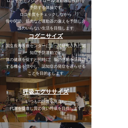
ロコモティブシンドローム(運動器症候群)を
予防する体操です
ロコモ度をチェックしながら
骨や関節、筋肉など運動器の衰えを予防し介
護のいらない生活を目指します
コグニサイズ
国立長寿医療センターによって研究された認
知症予防運動です
体の健康を促すと同時に、脳の活動を活発に
する機会を増やし、認知症の発症を遅らせる
ことを目的とします
呼吸エクササイズ
いつもの呼吸を見直し
代謝を促進し質の良い呼吸を目指します