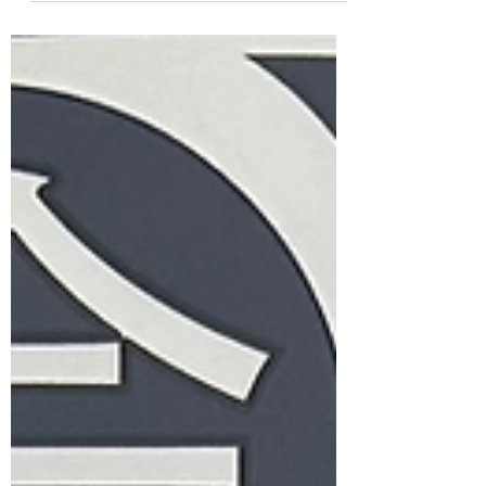
寒い中でも、うっすらと雪が舞う日でも、
日々熱心に運動に励まれております😊そん
な皆様の頑張られるお姿に、我々スタッフは
いつも元気を頂いております‼️ まだまだ寒い
日が続きますが、寒さに負けず、暑い夏に備
えて！何よりご自身のお身体の為に☺️今年も
一緒に運動を頑張りましょう🌠 さて、今日
は節分ということで、、、節分のお豆を満先
生から利用者さんへ配られました🕊 お豆を
食べて、今年も皆さんが健康で過ごせますよ
うに✨ #ローフィットネス#フィットネス#
健康増進施設#指定運動療法施設#体操健康
寿命健康体操健康コグニサイズ#コンディシ
ョニング#パーソナルトレーニング#ルーシ
ーダットン#ロコモ予防#フレイル予防#認知
症予防#フィットネス#豊川#シニア#無料体
験2026