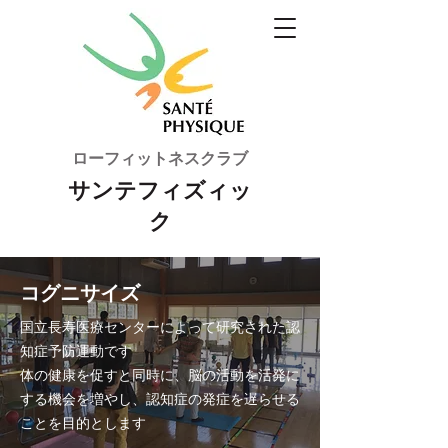
ローフィットネスクラブ
サンテフィズィッ
ク
コグニサイズ
国立長寿医療センターによって研究された認
知症予防運動です
体の健康を促すと同時に、脳の活動を活発に
する機会を増やし、認知症の発症を遅らせる
ことを目的とします